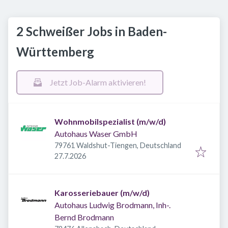
2 Schweißer Jobs in Baden-
Württemberg
Jetzt Job-Alarm aktivieren!
Wohnmobilspezialist (m/w/d)
Autohaus Waser GmbH
79761 Waldshut-Tiengen, Deutschland
Veröffentlicht
:
27.7.2026
Karosseriebauer (m/w/d)
Autohaus Ludwig Brodmann, Inh-.
Bernd Brodmann