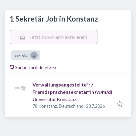
1 Sekretär Job in Konstanz
Jetzt Job-Alarm aktivieren!
Sekretär
Suche zurücksetzen
Verwaltungsangestellte*r /
Fremdsprachensekretär*in (w/m/d)
Universität Konstanz
Veröffentlicht
:
78 Konstanz, Deutschland
23.7.2026