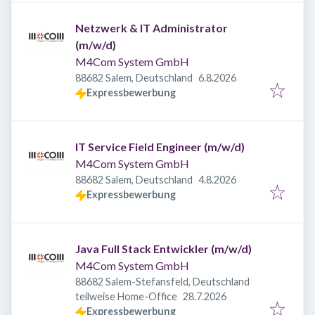
Netzwerk & IT Administrator
(m/w/d)
M4Com System GmbH
Veröffentlicht
:
88682 Salem, Deutschland
6.8.2026
Expressbewerbung
IT Service Field Engineer (m/w/d)
M4Com System GmbH
Veröffentlicht
:
88682 Salem, Deutschland
4.8.2026
Expressbewerbung
Java Full Stack Entwickler (m/w/d)
M4Com System GmbH
88682 Salem-Stefansfeld, Deutschland
Veröffentlicht
:
teilweise Home-Office
28.7.2026
Expressbewerbung