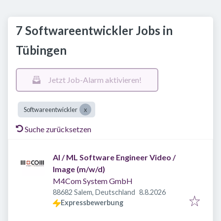
7 Softwareentwickler Jobs in
Tübingen
Jetzt Job-Alarm aktivieren!
Softwareentwickler
Suche zurücksetzen
AI / ML Software Engineer Video /
Image (m/w/d)
M4Com System GmbH
Veröffentlicht
:
88682 Salem, Deutschland
8.8.2026
Expressbewerbung