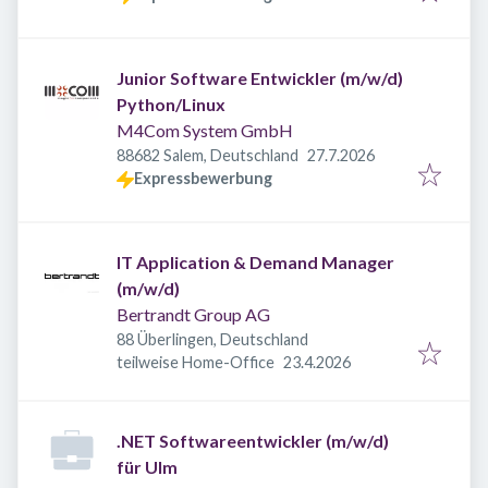
Junior Software Entwickler (m/w/d)
Python/Linux
M4Com System GmbH
Veröffentlicht
:
88682 Salem, Deutschland
27.7.2026
Expressbewerbung
IT Application & Demand Manager
(m/w/d)
Bertrandt Group AG
88 Überlingen, Deutschland
Veröffentlicht
:
teilweise Home-Office
23.4.2026
.NET Softwareentwickler (m/w/d)
für Ulm