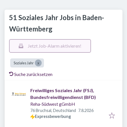
51 Soziales Jahr Jobs in Baden-
Württemberg
Jetzt Job-Alarm aktivieren!
Soziales Jahr
Suche zurücksetzen
Freiwilliges Soziales Jahr (FSJ),
Bundesfreiwilligendienst (BFD)
Reha-Südwest gGmbH
Veröffentlicht
:
76 Bruchsal, Deutschland
7.8.2026
Expressbewerbung