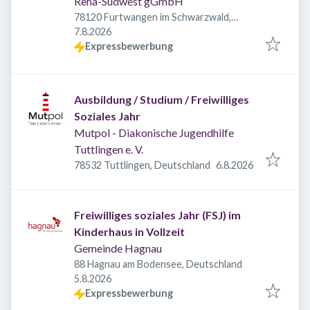
Reha-Südwest gGmbH
78120 Furtwangen im Schwarzwald,
Veröffentlicht
:
Deutschland
7.8.2026
Expressbewerbung
Ausbildung / Studium / Freiwilliges
Soziales Jahr
Mutpol - Diakonische Jugendhilfe
Tuttlingen e. V.
Veröffentlicht
:
78532 Tuttlingen, Deutschland
6.8.2026
Freiwilliges soziales Jahr (FSJ) im
Kinderhaus in Vollzeit
Gemeinde Hagnau
88 Hagnau am Bodensee, Deutschland
Veröffentlicht
:
5.8.2026
Expressbewerbung