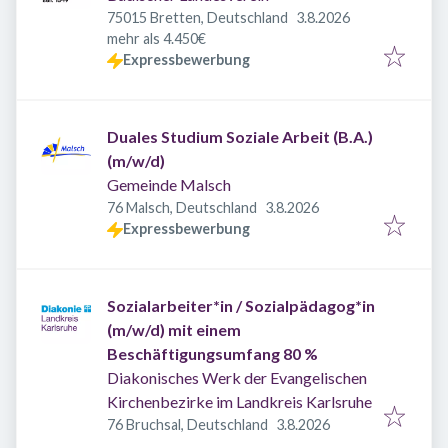
Veröffentlicht
:
75015 Bretten, Deutschland
3.8.2026
mehr als 4.450€
Expressbewerbung
Duales Studium Soziale Arbeit (B.A.)
(m/w/d)
Gemeinde Malsch
Veröffentlicht
:
76 Malsch, Deutschland
3.8.2026
Expressbewerbung
Sozialarbeiter*in / Sozialpädagog*in
(m/w/d) mit einem
Beschäftigungsumfang 80 %
Diakonisches Werk der Evangelischen
Kirchenbezirke im Landkreis Karlsruhe
Veröffentlicht
:
76 Bruchsal, Deutschland
3.8.2026