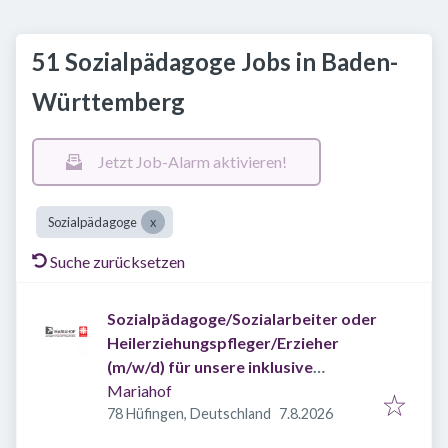
51 Sozialpädagoge Jobs in Baden-
Württemberg
Jetzt Job-Alarm aktivieren!
Sozialpädagoge
Suche zurücksetzen
Sozialpädagoge/Sozialarbeiter oder
Heilerziehungspfleger/Erzieher
(m/w/d) für unsere inklusive
Wohngruppe
Mariahof
Veröffentlicht
:
78 Hüfingen, Deutschland
7.8.2026