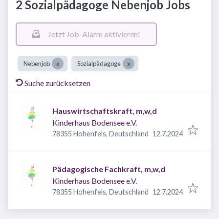
2 Sozialpädagoge Nebenjob Jobs
Jetzt Job-Alarm aktivieren!
Nebenjob
Sozialpädagoge
Suche zurücksetzen
Hauswirtschaftskraft, m,w,d
Kinderhaus Bodensee e.V.
Veröffentlicht
:
78355 Hohenfels, Deutschland
12.7.2024
Pädagogische Fachkraft, m,w,d
Kinderhaus Bodensee e.V.
Veröffentlicht
:
78355 Hohenfels, Deutschland
12.7.2024