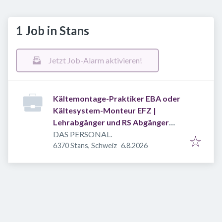
1 Job in Stans
Jetzt Job-Alarm aktivieren!
Kältemontage-Praktiker EBA oder
Kältesystem-Monteur EFZ |
Lehrabgänger und RS Abgänger
willkommen!
DAS PERSONAL.
Veröffentlicht
:
6370 Stans, Schweiz
6.8.2026