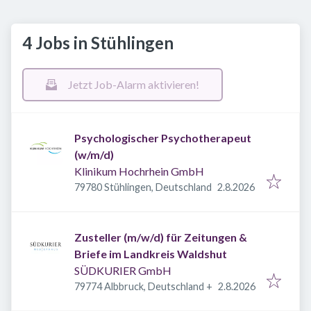
4 Jobs in Stühlingen
Jetzt Job-Alarm aktivieren!
Psychologischer Psychotherapeut
(w/m/d)
Klinikum Hochrhein GmbH
Veröffentlicht
:
79780 Stühlingen, Deutschland
2.8.2026
Zusteller (m/w/d) für Zeitungen &
Briefe im Landkreis Waldshut
SÜDKURIER GmbH
Veröffentlicht
:
79774 Albbruck, Deutschland
+
2.8.2026