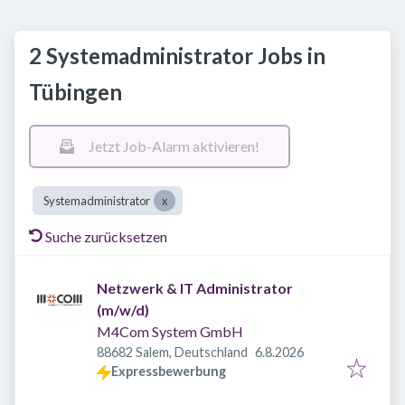
2 Systemadministrator Jobs in
Tübingen
Jetzt Job-Alarm aktivieren!
Systemadministrator
Suche zurücksetzen
Netzwerk & IT Administrator
(m/w/d)
M4Com System GmbH
Veröffentlicht
:
88682 Salem, Deutschland
6.8.2026
Expressbewerbung