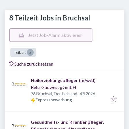
8 Teilzeit Jobs in Bruchsal
Jetzt Job-Alarm aktivieren!
Teilzeit
Suche zurücksetzen
Heilerziehungspfleger (m/w/d)
Reha-Südwest gGmbH
Veröffentlicht
:
76 Bruchsal, Deutschland
4.8.2026
Expressbewerbung
Gesundheits- und Krankenpfleger,
Pflegefachmann, Altenpfleger