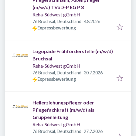
(m/w/d) TVöD-P EG P 8
Reha-Südwest gGmbH
Veröffentlicht
:
76 Bruchsal, Deutschland
4.8.2026
Expressbewerbung
Logopäde Frühförderstelle (m/w/d)
Bruchsal
Reha-Südwest gGmbH
Veröffentlicht
:
76 Bruchsal, Deutschland
30.7.2026
Expressbewerbung
Heilerziehungspfleger oder
Pflegefachkraft (m/w/d) als
Gruppenleitung
Reha-Südwest gGmbH
Veröffentlicht
:
76 Bruchsal, Deutschland
27.7.2026