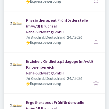
Expressbewerbung
Physiotherapeut Frühförderstelle
(m/w/d) Bruchsal
Reha-Südwest gGmbH
Veröffentlicht
:
76 Bruchsal, Deutschland
24.7.2026
Expressbewerbung
Erzieher, Kindheitspädagoge (m/w/d)
Krippenbereich
Reha-Südwest gGmbH
Veröffentlicht
:
76 Bruchsal, Deutschland
24.7.2026
Expressbewerbung
Ergotherapeut Frühförderstelle
(m/w/d) Bruchsal