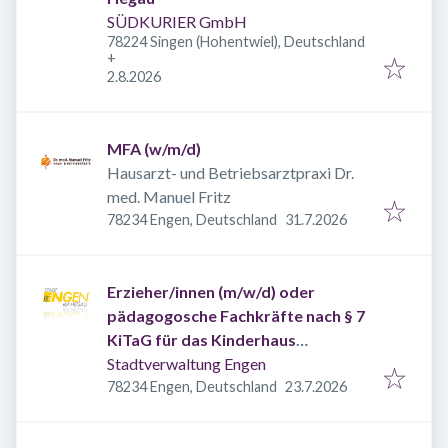
SÜDKURIER GmbH
78224 Singen (Hohentwiel), Deutschland
+
Veröffentlicht
:
2.8.2026
MFA (w/m/d)
Hausarzt- und Betriebsarztpraxi Dr.
med. Manuel Fritz
Veröffentlicht
:
78234 Engen, Deutschland
31.7.2026
Erzieher/innen (m/w/d) oder
pädagogosche Fachkräfte nach § 7
KiTaG für das Kinderhaus
Glockenziel
Stadtverwaltung Engen
Veröffentlicht
:
78234 Engen, Deutschland
23.7.2026