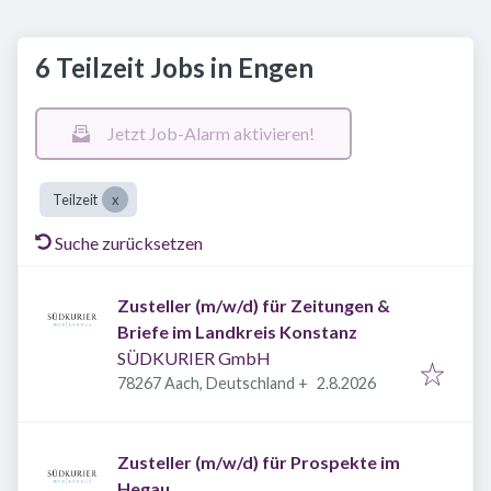
6 Teilzeit Jobs in Engen
Jetzt Job-Alarm aktivieren!
Teilzeit
Suche zurücksetzen
Zusteller (m/w/d) für Zeitungen &
Briefe im Landkreis Konstanz
SÜDKURIER GmbH
Veröffentlicht
:
78267 Aach, Deutschland
+
2.8.2026
Zusteller (m/w/d) für Prospekte im
Hegau