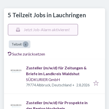
5 Teilzeit Jobs in Lauchringen
Jetzt Job-Alarm aktivieren!
Teilzeit
Suche zurücksetzen
Zusteller (m/w/d) für Zeitungen &
Briefe im Landkreis Waldshut
SÜDKURIER GmbH
Veröffentlicht
:
79774 Albbruck, Deutschland
+
2.8.2026
Zusteller (m/w/d) für Prospekte in
der Region Hochrhein