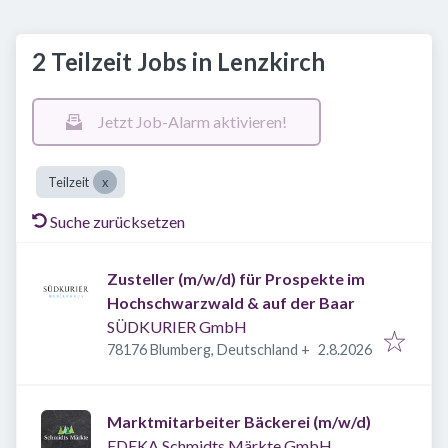
2 Teilzeit Jobs in Lenzkirch
Jetzt Job-Alarm aktivieren!
Teilzeit
Suche zurücksetzen
Zusteller (m/w/d) für Prospekte im
Hochschwarzwald & auf der Baar
SÜDKURIER GmbH
Veröffentlicht
:
78176 Blumberg, Deutschland
+
2.8.2026
Marktmitarbeiter Bäckerei (m/w/d)
EDEKA Schmidts Märkte GmbH