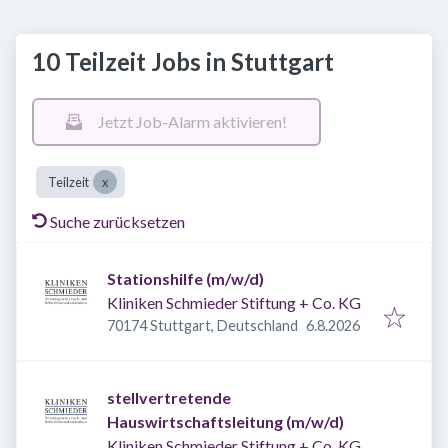
10 Teilzeit Jobs in Stuttgart
Jetzt Job-Alarm aktivieren!
Teilzeit
Suche zurücksetzen
Stationshilfe (m/w/d)
Kliniken Schmieder Stiftung + Co. KG
Veröffentlicht
:
70174 Stuttgart, Deutschland
6.8.2026
stellvertretende
Hauswirtschaftsleitung (m/w/d)
Kliniken Schmieder Stiftung + Co. KG