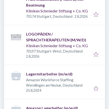
Beatmung
Kliniken Schmieder Stiftung + Co. KG
Veröffentlicht
:
70174 Stuttgart, Deutschland
2.8.2026
LOGOPÄDEN /
SPRACHTHERAPEUTEN (M/W/D)
Kliniken Schmieder Stiftung + Co. KG
70197 Stuttgart-West, Deutschland
Veröffentlicht
:
2.8.2026
Lagermitarbeiter (m/w/d)
Amazon Workforce Staffing
Wendlingen am Neckar, Deutschland
Veröffentlicht
:
25.8.2024
Amazon Lagerhelfer (m/w/d)