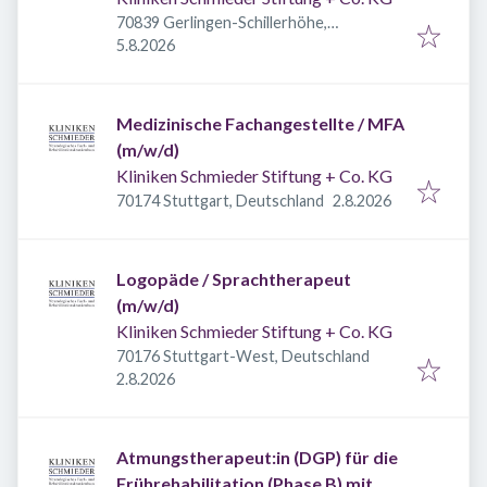
70839 Gerlingen-Schillerhöhe,
Veröffentlicht
:
Deutschland
5.8.2026
Medizinische Fachangestellte / MFA
(m/w/d)
Kliniken Schmieder Stiftung + Co. KG
Veröffentlicht
:
70174 Stuttgart, Deutschland
2.8.2026
Logopäde / Sprachtherapeut
(m/w/d)
Kliniken Schmieder Stiftung + Co. KG
70176 Stuttgart-West, Deutschland
Veröffentlicht
:
2.8.2026
Atmungstherapeut:in (DGP) für die
Frührehabilitation (Phase B) mit