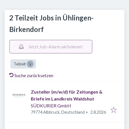
2 Teilzeit Jobs in Ühlingen-
Birkendorf
Jetzt Job-Alarm aktivieren!
Teilzeit
Suche zurücksetzen
Zusteller (m/w/d) für Zeitungen &
Briefe im Landkreis Waldshut
SÜDKURIER GmbH
Veröffentlicht
:
79774 Albbruck, Deutschland
+
2.8.2026