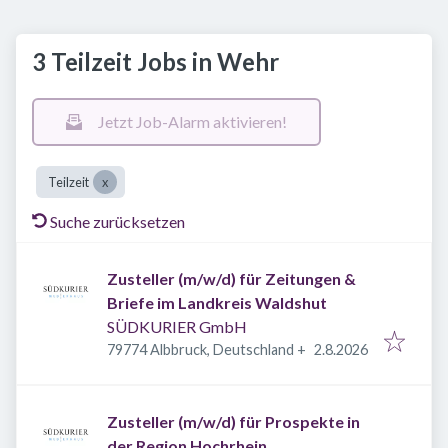
3 Teilzeit Jobs in Wehr
Jetzt Job-Alarm aktivieren!
Teilzeit
Suche zurücksetzen
Zusteller (m/w/d) für Zeitungen &
Briefe im Landkreis Waldshut
SÜDKURIER GmbH
Veröffentlicht
:
79774 Albbruck, Deutschland
+
2.8.2026
Zusteller (m/w/d) für Prospekte in
der Region Hochrhein