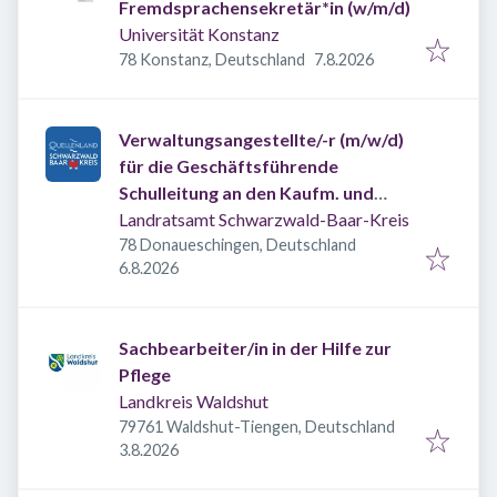
Fremdsprachensekretär*in (w/m/d)
Universität Konstanz
Veröffentlicht
:
78 Konstanz, Deutschland
7.8.2026
Verwaltungsangestellte/-r (m/w/d)
für die Geschäftsführende
Schulleitung an den Kaufm. und
Hausw. Schulen DS
Landratsamt Schwarzwald-Baar-Kreis
78 Donaueschingen, Deutschland
Veröffentlicht
:
6.8.2026
Sachbearbeiter/in in der Hilfe zur
Pflege
Landkreis Waldshut
79761 Waldshut-Tiengen, Deutschland
Veröffentlicht
:
3.8.2026