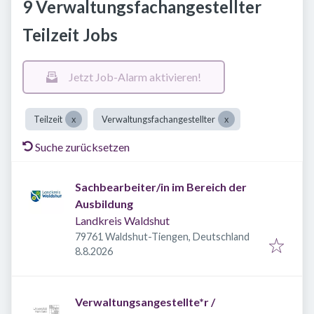
9 Verwaltungsfachangestellter
Teilzeit Jobs
Jetzt Job-Alarm aktivieren!
Teilzeit
Verwaltungsfachangestellter
Suche zurücksetzen
Sachbearbeiter/in im Bereich der
Ausbildung
Landkreis Waldshut
79761 Waldshut-Tiengen, Deutschland
Veröffentlicht
:
8.8.2026
Verwaltungsangestellte*r /