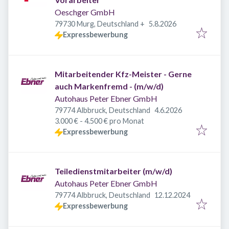
Oeschger GmbH
Veröffentlicht
:
79730 Murg, Deutschland
+
5.8.2026
Expressbewerbung
Mitarbeitender Kfz-Meister - Gerne
auch Markenfremd - (m/w/d)
Autohaus Peter Ebner GmbH
Veröffentlicht
:
79774 Albbruck, Deutschland
4.6.2026
3.000 € - 4.500 € pro Monat
Expressbewerbung
Teiledienstmitarbeiter (m/w/d)
Autohaus Peter Ebner GmbH
Veröffentlicht
:
79774 Albbruck, Deutschland
12.12.2024
Expressbewerbung