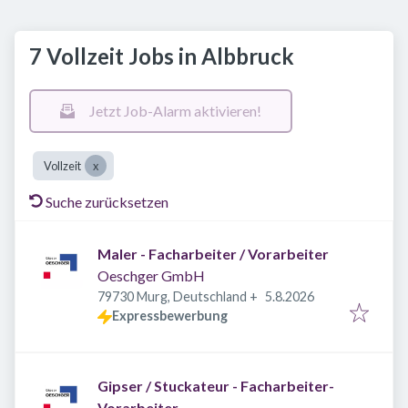
7 Vollzeit Jobs in Albbruck
Jetzt Job-Alarm aktivieren!
Vollzeit
Suche zurücksetzen
Maler - Facharbeiter / Vorarbeiter
Oeschger GmbH
Veröffentlicht
:
79730 Murg, Deutschland
+
5.8.2026
Expressbewerbung
Gipser / Stuckateur - Facharbeiter-
Vorarbeiter