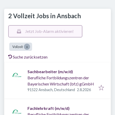
2 Vollzeit Jobs in Ansbach
Jetzt Job-Alarm aktivieren!
Vollzeit
Suche zurücksetzen
Sachbearbeiter (m/w/d)
Berufliche Fortbildungszentren der
Bayerischen Wirtschaft (bfz) gGmbH
Veröffentlicht
:
91522 Ansbach, Deutschland
2.8.2026
Fachlehrkraft (m/w/d)
Berufliche Fortbildungszentren der