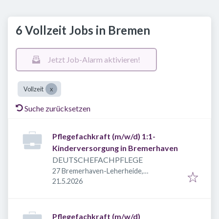
6 Vollzeit Jobs in Bremen
Jetzt Job-Alarm aktivieren!
Vollzeit
Suche zurücksetzen
Pflegefachkraft (m/w/d) 1:1-
Kinderversorgung in Bremerhaven
DEUTSCHEFACHPFLEGE
27 Bremerhaven-Leherheide,
Veröffentlicht
:
Deutschland
21.5.2026
Pflegefachkraft (m/w/d)