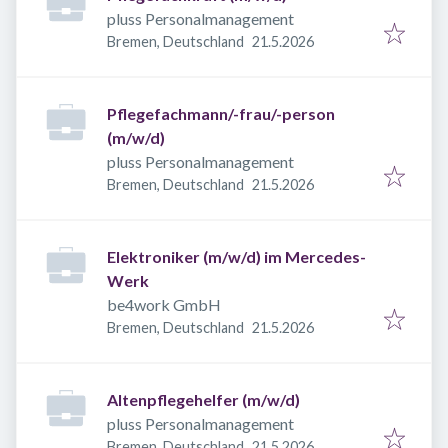
pluss Personalmanagement
Veröffentlicht
:
Bremen, Deutschland
21.5.2026
Pflegefachmann/-frau/-person
(m/w/d)
pluss Personalmanagement
Veröffentlicht
:
Bremen, Deutschland
21.5.2026
Elektroniker (m/w/d) im Mercedes-
Werk
be4work GmbH
Veröffentlicht
:
Bremen, Deutschland
21.5.2026
Altenpflegehelfer (m/w/d)
pluss Personalmanagement
Veröffentlicht
:
Bremen, Deutschland
21.5.2026