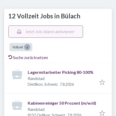
12 Vollzeit Jobs in Bülach
Jetzt Job-Alarm aktivieren!
Vollzeit
Suche zurücksetzen
Lagermitarbeiter Picking 80-100%
Randstad
Veröffentlicht
:
Dietlikon, Schweiz
7.8.2026
Kabinenreiniger 50 Prozent (m/w/d)
Randstad
Veröffentlicht
:
8152 Opfikon, Schweiz
7.8.2026