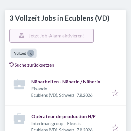
3 Vollzeit Jobs in Ecublens (VD)
Jetzt Job-Alarm aktivieren!
Vollzeit
Suche zurücksetzen
Näharbeiten - Näherin / Näherin
Fixando
Veröffentlicht
:
Ecublens (VD), Schweiz
7.8.2026
Opérateur de production H/F
Interiman group - Flexsis
Veröffentlicht
:
Ecublens (VD), Schweiz
7.8.2026