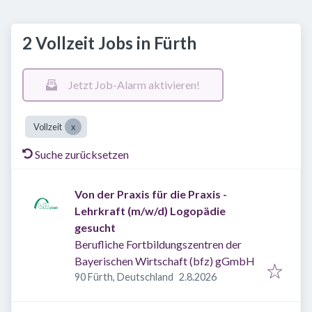
2 Vollzeit Jobs in Fürth
Jetzt Job-Alarm aktivieren!
Vollzeit
Suche zurücksetzen
Von der Praxis für die Praxis -
Lehrkraft (m/w/d) Logopädie
gesucht
Berufliche Fortbildungszentren der
Bayerischen Wirtschaft (bfz) gGmbH
Veröffentlicht
:
90 Fürth, Deutschland
2.8.2026