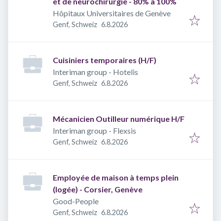
et de neurochirurgie - 80% à 100%
Hôpitaux Universitaires de Genève
Veröffentlicht
:
Genf, Schweiz
6.8.2026
Cuisiniers temporaires (H/F)
Interiman group - Hotelis
Veröffentlicht
:
Genf, Schweiz
6.8.2026
Mécanicien Outilleur numérique H/F
Interiman group - Flexsis
Veröffentlicht
:
Genf, Schweiz
6.8.2026
Employée de maison à temps plein
(logée) - Corsier, Genève
Good-People
Veröffentlicht
:
Genf, Schweiz
6.8.2026