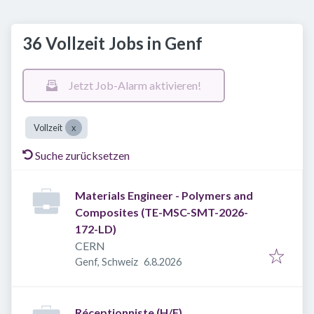
36 Vollzeit Jobs in Genf
Jetzt Job-Alarm aktivieren!
Vollzeit
Suche zurücksetzen
Materials Engineer - Polymers and
Composites (TE-MSC-SMT-2026-
172-LD)
CERN
Veröffentlicht
:
Genf, Schweiz
6.8.2026
Réceptionniste (H/F)