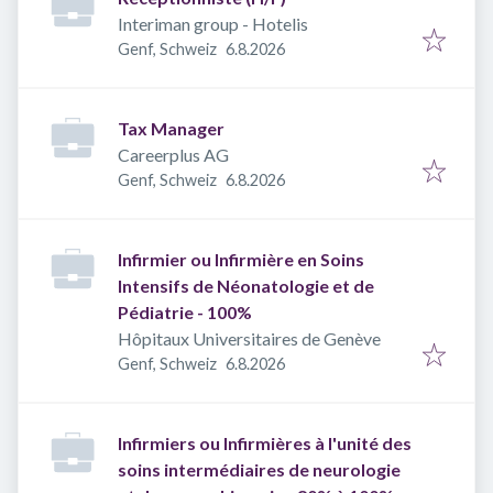
Interiman group - Hotelis
Veröffentlicht
:
Genf, Schweiz
6.8.2026
Tax Manager
Careerplus AG
Veröffentlicht
:
Genf, Schweiz
6.8.2026
Infirmier ou Infirmière en Soins
Intensifs de Néonatologie et de
Pédiatrie - 100%
Hôpitaux Universitaires de Genève
Veröffentlicht
:
Genf, Schweiz
6.8.2026
Infirmiers ou Infirmières à l'unité des
soins intermédiaires de neurologie