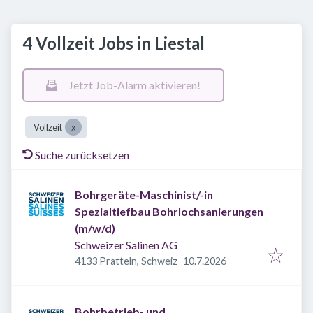
4 Vollzeit Jobs in Liestal
Jetzt Job-Alarm aktivieren!
Vollzeit
Suche zurücksetzen
Bohrgeräte-Maschinist/-in
Spezialtiefbau Bohrlochsanierungen
(m/w/d)
Schweizer Salinen AG
Veröffentlicht
:
4133 Pratteln, Schweiz
10.7.2026
Bohrbetrieb- und