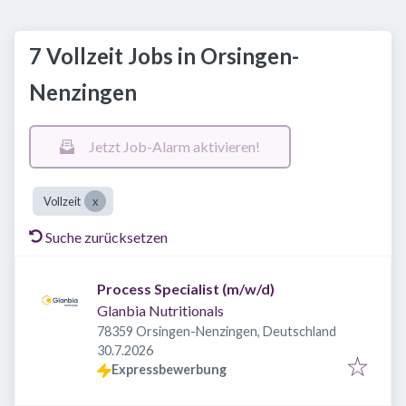
7 Vollzeit Jobs in Orsingen-
Nenzingen
Jetzt Job-Alarm aktivieren!
Vollzeit
Suche zurücksetzen
Process Specialist (m/w/d)
Glanbia Nutritionals
78359 Orsingen-Nenzingen, Deutschland
Veröffentlicht
:
30.7.2026
Expressbewerbung