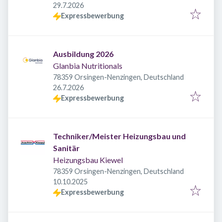
Veröffentlicht
:
29.7.2026
Expressbewerbung
Ausbildung 2026
Glanbia Nutritionals
78359 Orsingen-Nenzingen, Deutschland
Veröffentlicht
:
26.7.2026
Expressbewerbung
Techniker/Meister Heizungsbau und
Sanitär
Heizungsbau Kiewel
78359 Orsingen-Nenzingen, Deutschland
Veröffentlicht
:
10.10.2025
Expressbewerbung