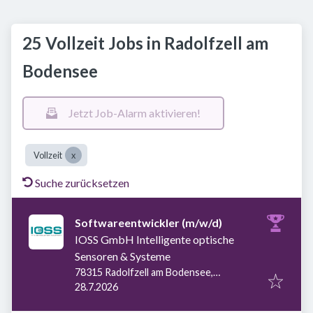
25 Vollzeit Jobs in Radolfzell am
Bodensee
Jetzt Job-Alarm aktivieren!
Vollzeit
Suche zurücksetzen
Softwareentwickler (m/w/d)
IOSS GmbH Intelligente optische
Sensoren & Systeme
78315 Radolfzell am Bodensee,
Veröffentlicht
:
Deutschland
28.7.2026