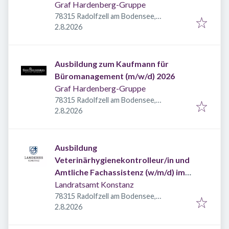
Graf Hardenberg-Gruppe
78315 Radolfzell am Bodensee,
Veröffentlicht
:
Deutschland
2.8.2026
Ausbildung zum Kaufmann für
Büromanagement (m/w/d) 2026
Graf Hardenberg-Gruppe
78315 Radolfzell am Bodensee,
Veröffentlicht
:
Deutschland
2.8.2026
Ausbildung
Veterinärhygienekontrolleur/in und
Amtliche Fachassistenz (w/m/d) im
Veterinäramt Landkreis Konstanz
Landratsamt Konstanz
78315 Radolfzell am Bodensee,
Veröffentlicht
:
Deutschland
2.8.2026