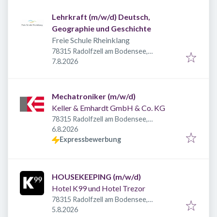
Lehrkraft (m/w/d) Deutsch,
Geographie und Geschichte
Freie Schule Rheinklang
78315 Radolfzell am Bodensee,
Veröffentlicht
:
Deutschland
7.8.2026
Mechatroniker (m/w/d)
Keller & Emhardt GmbH & Co. KG
78315 Radolfzell am Bodensee,
Veröffentlicht
:
Deutschland
6.8.2026
Expressbewerbung
HOUSEKEEPING (m/w/d)
Hotel K99 und Hotel Trezor
78315 Radolfzell am Bodensee,
Veröffentlicht
:
Deutschland
5.8.2026