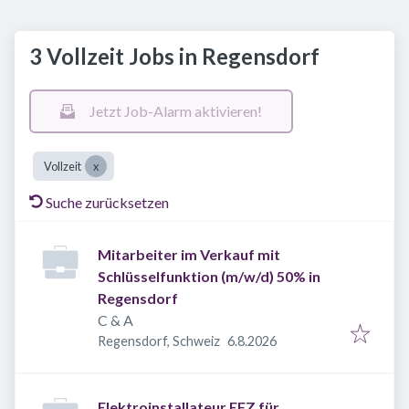
3 Vollzeit Jobs in Regensdorf
Jetzt Job-Alarm aktivieren!
Vollzeit
Suche zurücksetzen
Mitarbeiter im Verkauf mit
Schlüsselfunktion (m/w/d) 50% in
Regensdorf
C & A
Veröffentlicht
:
Regensdorf, Schweiz
6.8.2026
Elektroinstallateur EFZ für