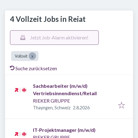
4 Vollzeit Jobs in Reiat
Jetzt Job-Alarm aktivieren!
Vollzeit
Suche zurücksetzen
Sachbearbeiter (m/w/d)
Vertriebsinnendienst/Retail
RIEKER GRUPPE
Veröffentlicht
:
Thayngen, Schweiz
2.8.2026
IT-Projektmanager (m/w/d)
RIEKER GRUPPE