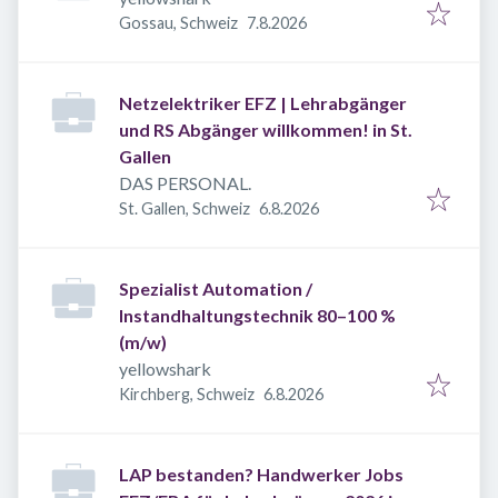
Veröffentlicht
:
Gossau, Schweiz
7.8.2026
Netzelektriker EFZ | Lehrabgänger
und RS Abgänger willkommen! in St.
Gallen
DAS PERSONAL.
Veröffentlicht
:
St. Gallen, Schweiz
6.8.2026
Spezialist Automation /
Instandhaltungstechnik 80–100 %
(m/w)
yellowshark
Veröffentlicht
:
Kirchberg, Schweiz
6.8.2026
LAP bestanden? Handwerker Jobs