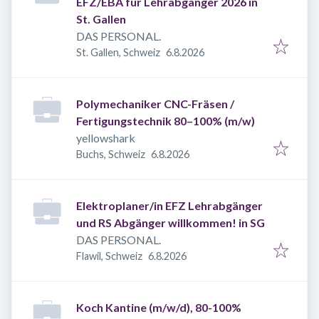
EFZ/EBA für Lehrabgänger 2026 in
St. Gallen
DAS PERSONAL.
Veröffentlicht
:
St. Gallen, Schweiz
6.8.2026
Polymechaniker CNC-Fräsen /
Fertigungstechnik 80–100% (m/w)
yellowshark
Veröffentlicht
:
Buchs, Schweiz
6.8.2026
Elektroplaner/in EFZ Lehrabgänger
und RS Abgänger willkommen! in SG
DAS PERSONAL.
Veröffentlicht
:
Flawil, Schweiz
6.8.2026
Koch Kantine (m/w/d), 80-100%