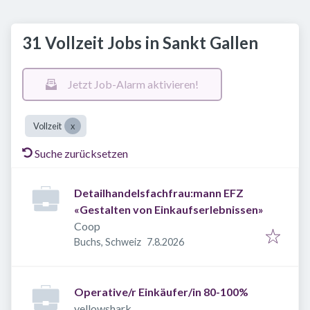
31 Vollzeit Jobs in Sankt Gallen
Jetzt Job-Alarm aktivieren!
Vollzeit
Suche zurücksetzen
Detailhandelsfachfrau:mann EFZ
«Gestalten von Einkaufserlebnissen»
Coop
Veröffentlicht
:
Buchs, Schweiz
7.8.2026
Operative/r Einkäufer/in 80-100%
yellowshark