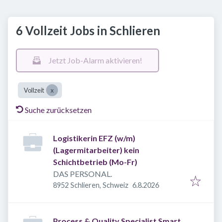
6 Vollzeit Jobs in Schlieren
Jetzt Job-Alarm aktivieren!
Vollzeit
Suche zurücksetzen
Logistikerin EFZ (w/m)
(Lagermitarbeiter) kein
Schichtbetrieb (Mo-Fr)
DAS PERSONAL.
Veröffentlicht
:
8952 Schlieren, Schweiz
6.8.2026
Process & Quality Specialist Smart