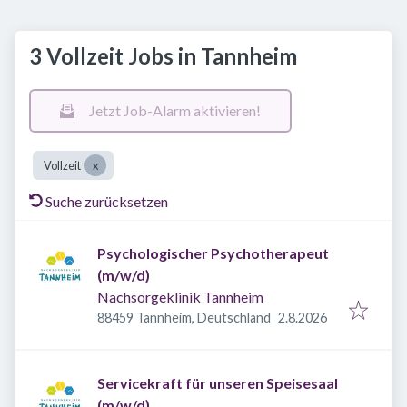
3 Vollzeit Jobs in Tannheim
Jetzt Job-Alarm aktivieren!
Vollzeit
Suche zurücksetzen
Psychologischer Psychotherapeut
(m/w/d)
Nachsorgeklinik Tannheim
Veröffentlicht
:
88459 Tannheim, Deutschland
2.8.2026
Servicekraft für unseren Speisesaal
(m/w/d)