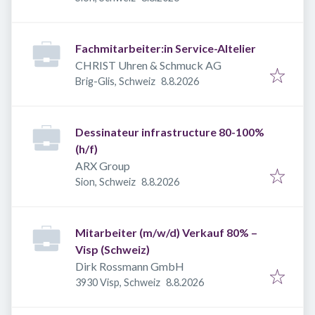
Fachmitarbeiter:in Service-Altelier
CHRIST Uhren & Schmuck AG
Veröffentlicht
:
Brig-Glis, Schweiz
8.8.2026
Dessinateur infrastructure 80-100%
(h/f)
ARX Group
Veröffentlicht
:
Sion, Schweiz
8.8.2026
Mitarbeiter (m/w/d) Verkauf 80% –
Visp (Schweiz)
Dirk Rossmann GmbH
Veröffentlicht
:
3930 Visp, Schweiz
8.8.2026