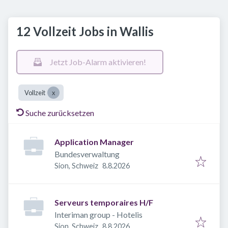
12 Vollzeit Jobs in Wallis
Jetzt Job-Alarm aktivieren!
Vollzeit
Suche zurücksetzen
Application Manager
Bundesverwaltung
Veröffentlicht
:
Sion, Schweiz
8.8.2026
Serveurs temporaires H/F
Interiman group - Hotelis
Veröffentlicht
:
Sion, Schweiz
8.8.2026