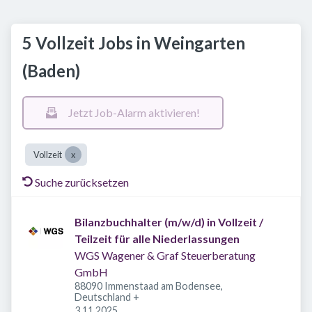
5 Vollzeit Jobs in Weingarten
(Baden)
Jetzt Job-Alarm aktivieren!
Vollzeit
Suche zurücksetzen
Bilanzbuchhalter (m/w/d) in Vollzeit /
Teilzeit für alle Niederlassungen
WGS Wagener & Graf Steuerberatung
GmbH
88090 Immenstaad am Bodensee,
Deutschland
+
Veröffentlicht
:
3.11.2025