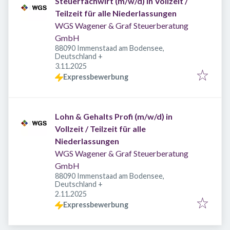
Steuerfachwirt (m/w/d) in Vollzeit /
Teilzeit für alle Niederlassungen
WGS Wagener & Graf Steuerberatung
GmbH
88090 Immenstaad am Bodensee,
Deutschland
+
Veröffentlicht
:
3.11.2025
Expressbewerbung
Lohn & Gehalts Profi (m/w/d) in
Vollzeit / Teilzeit für alle
Niederlassungen
WGS Wagener & Graf Steuerberatung
GmbH
88090 Immenstaad am Bodensee,
Deutschland
+
Veröffentlicht
:
2.11.2025
Expressbewerbung