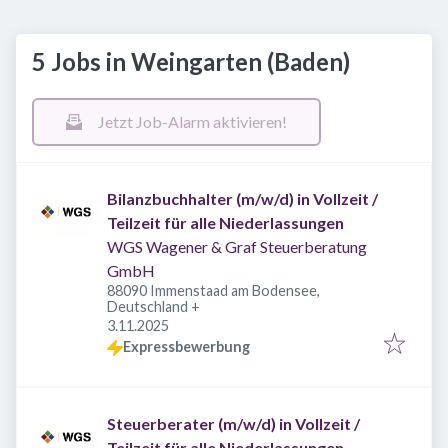
5 Jobs in Weingarten (Baden)
Jetzt Job-Alarm aktivieren!
Bilanzbuchhalter (m/w/d) in Vollzeit /
Teilzeit für alle Niederlassungen
WGS Wagener & Graf Steuerberatung
GmbH
88090 Immenstaad am Bodensee,
Deutschland
+
Veröffentlicht
:
3.11.2025
Expressbewerbung
Steuerberater (m/w/d) in Vollzeit /
Teilzeit für alle Niederlassungen