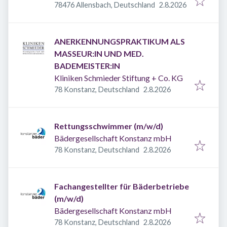
Veröffentlicht
:
78476 Allensbach, Deutschland
2.8.2026
ANERKENNUNGSPRAKTIKUM ALS
MASSEUR:IN UND MED.
BADEMEISTER:IN
Kliniken Schmieder Stiftung + Co. KG
Veröffentlicht
:
78 Konstanz, Deutschland
2.8.2026
Rettungsschwimmer (m/w/d)
Bädergesellschaft Konstanz mbH
Veröffentlicht
:
78 Konstanz, Deutschland
2.8.2026
Fachangestellter für Bäderbetriebe
(m/w/d)
Bädergesellschaft Konstanz mbH
Veröffentlicht
:
78 Konstanz, Deutschland
2.8.2026