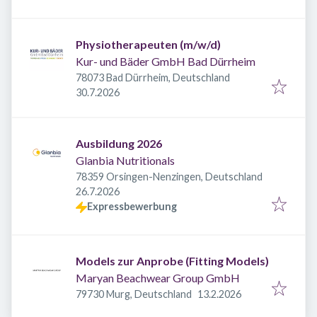
Physiotherapeuten (m/w/d)
Kur- und Bäder GmbH Bad Dürrheim
78073 Bad Dürrheim, Deutschland
Veröffentlicht
:
30.7.2026
Ausbildung 2026
Glanbia Nutritionals
78359 Orsingen-Nenzingen, Deutschland
Veröffentlicht
:
26.7.2026
Expressbewerbung
Models zur Anprobe (Fitting Models)
Maryan Beachwear Group GmbH
Veröffentlicht
:
79730 Murg, Deutschland
13.2.2026