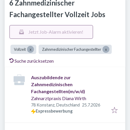
6 Zahnmedizinischer
Fachangestellter Vollzeit Jobs
Jetzt Job-Alarm aktivieren!
Vollzeit
Zahnmedizinischer Fachangestellter
Suche zurücksetzen
Auszubildende zur
Zahnmedizinischen
Fachangestellten(m/w/d)
Zahnarztpraxis Diana Wirth
Veröffentlicht
:
78 Konstanz, Deutschland
25.7.2026
Expressbewerbung