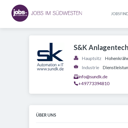
JOBS FIN
S&K Anlagentec
Hauptsitz
Hohenkrähe
Industrie
Dienstleistu
info@sundk.de
+49773394810
ÜBER UNS