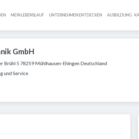
DEN
MEIN LEBENSLAUF
UNTERNEHMEN ENTDECKEN
AUSBILDUNG
K
Haupt-Navigation
hnik GmbH
r Brühl 5 78259 Mühlhausen-Ehingen Deutschland
ng und Service