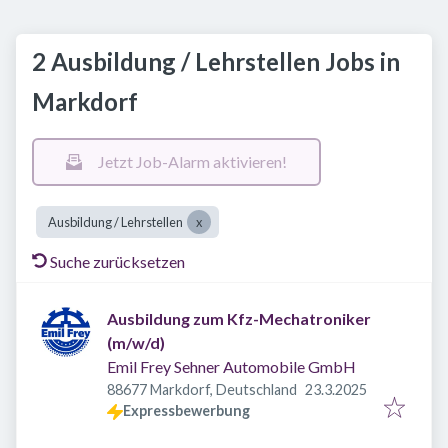
2 Ausbildung / Lehrstellen Jobs in
Markdorf
Jetzt Job-Alarm aktivieren!
Ausbildung / Lehrstellen
Suche zurücksetzen
Ausbildung zum Kfz-Mechatroniker
(m/w/d)
Emil Frey Sehner Automobile GmbH
Veröffentlicht
:
88677 Markdorf, Deutschland
23.3.2025
Expressbewerbung