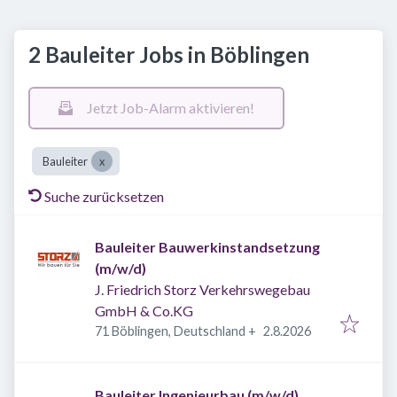
2 Bauleiter Jobs in Böblingen
Jetzt Job-Alarm aktivieren!
Bauleiter
Suche zurücksetzen
Bauleiter Bauwerkinstandsetzung
(m/w/d)
J. Friedrich Storz Verkehrswegebau
GmbH & Co.KG
Veröffentlicht
:
71 Böblingen, Deutschland
+
2.8.2026
Bauleiter Ingenieurbau (m/w/d)