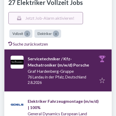
27 Elektriker Vollzeit Jobs
Jetzt Job-Alarm aktivieren!
Vollzeit
Elektriker
Suche zurücksetzen
Servicetechniker / Kfz-
Mechatroniker (m/w/d) Porsche
Graf Hardenberg-Gruppe
76 Landau in der Pfalz, Deutschland
Veröffentlicht
:
2.8.2026
Elektriker Fahrzeugmontage (m/w/d)
| 100%
General Dynamics European Land