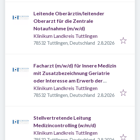
Leitende Oberärztin/leitender
Oberarzt für die Zentrale
Notaufnahme (m/w/d)
Klinikum Landkreis Tuttlingen
Veröffentlicht
:
78532 Tuttlingen, Deutschland
2.8.2026
Facharzt (m/w/d) für Innere Medizin
mit Zusatzbezeichnung Geriatrie
oder Interesse am Erwerb der
Zusatzweiterbildung Geriatrie
Klinikum Landkreis Tuttlingen
Veröffentlicht
:
78532 Tuttlingen, Deutschland
2.8.2026
Stellvertretende Leitung
Medizincontrolling (w/m/d)
Klinikum Landkreis Tuttlingen
Veröffentlicht
:
78532 Tuttlingen, Deutschland
2.8.2026