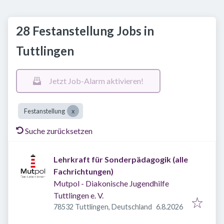
28 Festanstellung Jobs in
Tuttlingen
Jetzt Job-Alarm aktivieren!
Festanstellung
Suche zurücksetzen
Lehrkraft für Sonderpädagogik (alle
Fachrichtungen)
Mutpol - Diakonische Jugendhilfe
Tuttlingen e. V.
Veröffentlicht
:
78532 Tuttlingen, Deutschland
6.8.2026