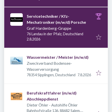
Servicetechniker / Kfz-
Mechatroniker (m/w/d) Porsche
Graf Hardenberg-Gruppe
76 Landau in der Pfalz, Deutschland
Veröffentlicht
:
2.8.2026
Wassermeister / Meister (m/w/d)
Zweckverband Bodensee-
Wasserversorgung
Veröffentlicht
:
78354 Sipplingen, Deutschland
7.8.2026
Berufskraftfahrer (m/w/d)
Abschleppdienst
Dieter Öhler - Autohilfe Öhler
Bahnhofstraße 136, 88682 Salem,