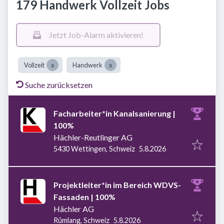
179 Handwerk Vollzeit Jobs
Jetzt Job-Alarm aktivieren!
Vollzeit
Handwerk
Suche zurücksetzen
Facharbeiter*in Kanalsanierung |
100%
Hächler-Reutlinger AG
Veröffentlicht
:
5430 Wettingen, Schweiz
5.8.2026
Projektleiter*in im Bereich WDVS-
Fassaden | 100%
Hächler AG
Veröffentlicht
:
Rümlang, Schweiz
5.8.2026