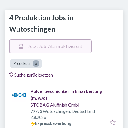
4 Produktion Jobs in
Wutöschingen
Jetzt Job-Alarm aktivieren!
Produktion
Suche zurücksetzen
Pulverbeschichter in Einarbeitung
(m/w/d)
STOBAG Alufinish GmbH
79793 Wutöschingen, Deutschland
Veröffentlicht
:
2.8.2026
Expressbewerbung