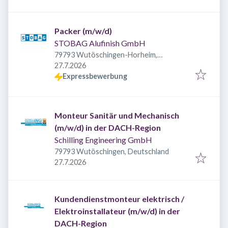
Packer (m/w/d)
STOBAG Alufinish GmbH
79793 Wutöschingen-Horheim,
Veröffentlicht
:
Deutschland
27.7.2026
Expressbewerbung
Monteur Sanitär und Mechanisch
(m/w/d) in der DACH-Region
Schilling Engineering GmbH
79793 Wutöschingen, Deutschland
Veröffentlicht
:
27.7.2026
Kundendienstmonteur elektrisch /
Elektroinstallateur (m/w/d) in der
DACH-Region