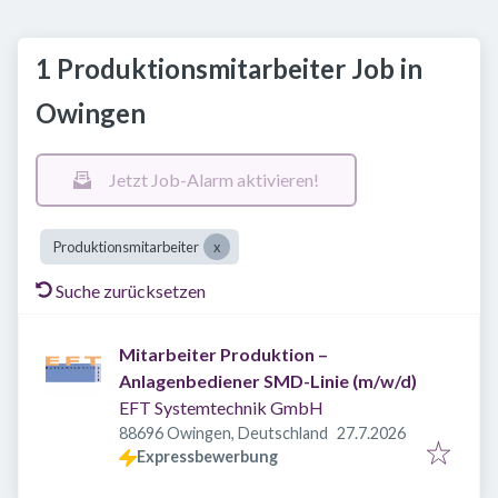
1 Produktionsmitarbeiter Job in
Owingen
Jetzt Job-Alarm aktivieren!
Produktionsmitarbeiter
Suche zurücksetzen
Mitarbeiter Produktion –
Anlagenbediener SMD-Linie (m/w/d)
EFT Systemtechnik GmbH
Veröffentlicht
:
88696 Owingen, Deutschland
27.7.2026
Expressbewerbung