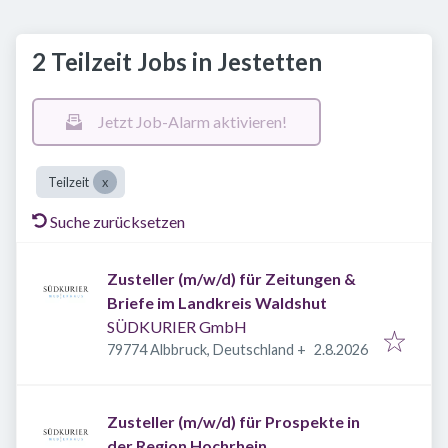
2 Teilzeit Jobs in Jestetten
Jetzt Job-Alarm aktivieren!
Teilzeit
Suche zurücksetzen
Zusteller (m/w/d) für Zeitungen &
Briefe im Landkreis Waldshut
SÜDKURIER GmbH
Veröffentlicht
:
79774 Albbruck, Deutschland
+
2.8.2026
Zusteller (m/w/d) für Prospekte in
der Region Hochrhein