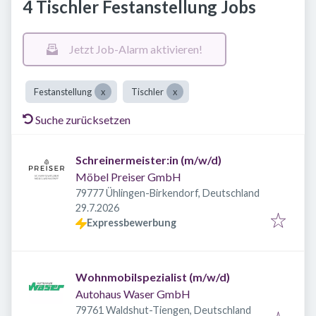
4 Tischler Festanstellung Jobs
Jetzt Job-Alarm aktivieren!
Festanstellung
Tischler
Suche zurücksetzen
Schreinermeister:in (m/w/d)
Möbel Preiser GmbH
79777 Ühlingen-Birkendorf, Deutschland
Veröffentlicht
:
29.7.2026
Expressbewerbung
Wohnmobilspezialist (m/w/d)
Autohaus Waser GmbH
79761 Waldshut-Tiengen, Deutschland