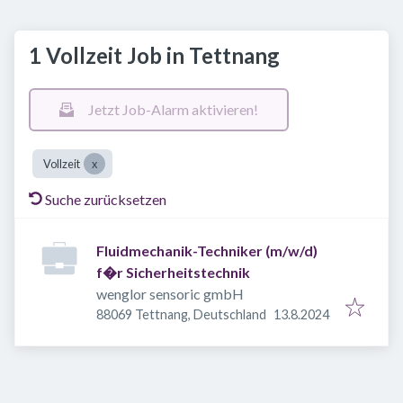
1 Vollzeit Job in Tettnang
Jetzt Job-Alarm aktivieren!
Vollzeit
Suche zurücksetzen
Fluidmechanik-Techniker (m/w/d)
f�r Sicherheitstechnik
wenglor sensoric gmbH
Veröffentlicht
:
88069 Tettnang, Deutschland
13.8.2024