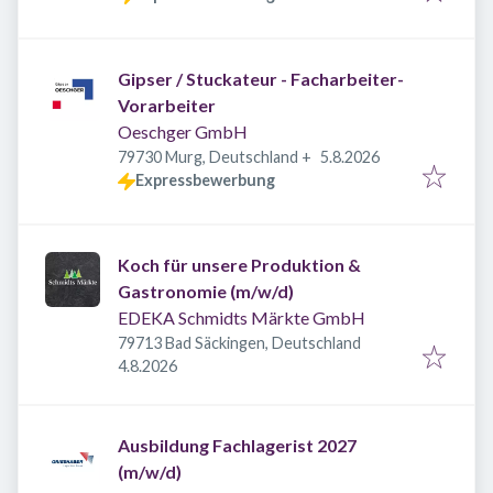
Gipser / Stuckateur - Facharbeiter-
Vorarbeiter
Oeschger GmbH
Veröffentlicht
:
79730 Murg, Deutschland
+
5.8.2026
Expressbewerbung
Koch für unsere Produktion &
Gastronomie (m/w/d)
EDEKA Schmidts Märkte GmbH
79713 Bad Säckingen, Deutschland
Veröffentlicht
:
4.8.2026
Ausbildung Fachlagerist 2027
(m/w/d)