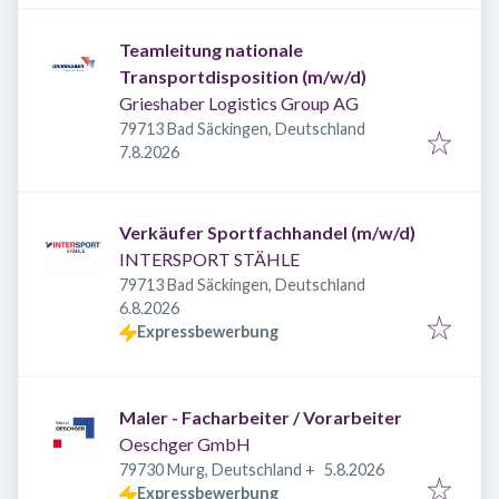
Teamleitung nationale
Transportdisposition (m/w/d)
Grieshaber Logistics Group AG
79713 Bad Säckingen, Deutschland
Veröffentlicht
:
7.8.2026
Verkäufer Sportfachhandel (m/w/d)
INTERSPORT STÄHLE
79713 Bad Säckingen, Deutschland
Veröffentlicht
:
6.8.2026
Expressbewerbung
Maler - Facharbeiter / Vorarbeiter
Oeschger GmbH
Veröffentlicht
:
79730 Murg, Deutschland
+
5.8.2026
Expressbewerbung