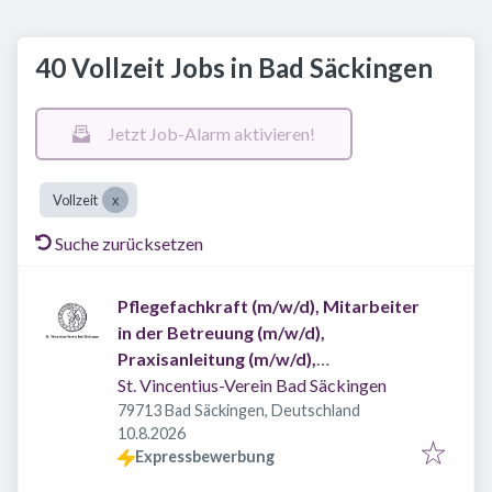
40 Vollzeit Jobs in Bad Säckingen
Jetzt Job-Alarm aktivieren!
Vollzeit
Suche zurücksetzen
Pflegefachkraft (m/w/d), Mitarbeiter
in der Betreuung (m/w/d),
Praxisanleitung (m/w/d),
Verwaltungsangestellter
St. Vincentius-Verein Bad Säckingen
Schwerpunkt
79713 Bad Säckingen, Deutschland
Veröffentlicht
:
10.8.2026
Belegungsmanagement (m/w/d)
Expressbewerbung