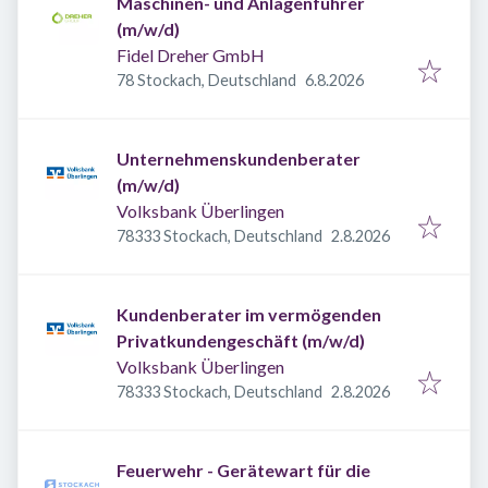
Maschinen- und Anlagenführer
(m/w/d)
Fidel Dreher GmbH
Veröffentlicht
:
78 Stockach, Deutschland
6.8.2026
Unternehmenskundenberater
(m/w/d)
Volksbank Überlingen
Veröffentlicht
:
78333 Stockach, Deutschland
2.8.2026
Kundenberater im vermögenden
Privatkundengeschäft (m/w/d)
Volksbank Überlingen
Veröffentlicht
:
78333 Stockach, Deutschland
2.8.2026
Feuerwehr - Gerätewart für die