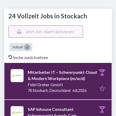
24 Vollzeit Jobs in Stockach
Jetzt Job-Alarm aktivieren!
Vollzeit
Suche zurücksetzen
Mitarbeiter IT – Schwerpunkt Cloud
& Modern Workplace (m/w/d)
Fidel Dreher GmbH
Veröffentlicht
:
78 Stockach, Deutschland
6.8.2026
SAP Inhouse Consultant
Schwerpunkt Supply Cain